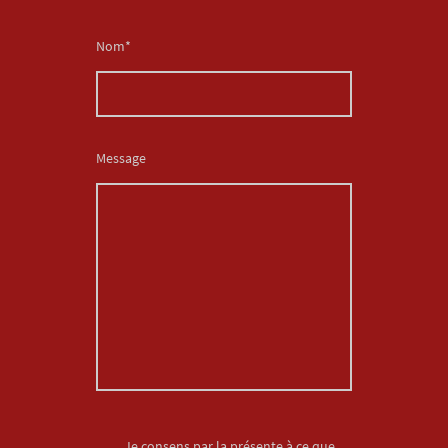
Nom
*
Message
Je consens par la présente à ce que